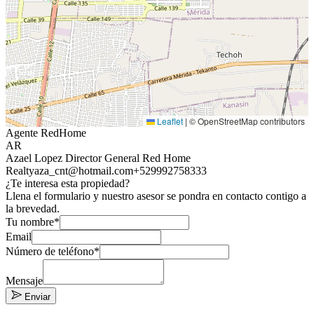
Leaflet
|
© OpenStreetMap contributors
Agente RedHome
AR
Azael Lopez Director General Red Home
Realty
aza_cnt@hotmail.com
+529992758333
¿Te interesa esta propiedad?
Llena el formulario y nuestro asesor se pondra en contacto contigo a
la brevedad.
Tu nombre*
Email
Número de teléfono*
Mensaje
Enviar