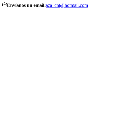
Envíanos un email:
aza_cnt@hotmail.com