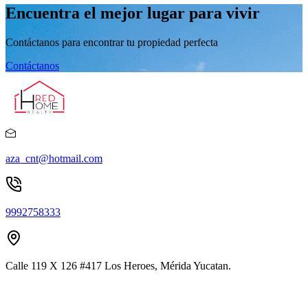
Encuentra el mejor lugar para vivir
Contáctanos para encontrar tu propiedad perfecta
Contáctanos
aza_cnt@hotmail.com
9992758333
Calle 119 X 126 #417 Los Heroes, Mérida Yucatan.