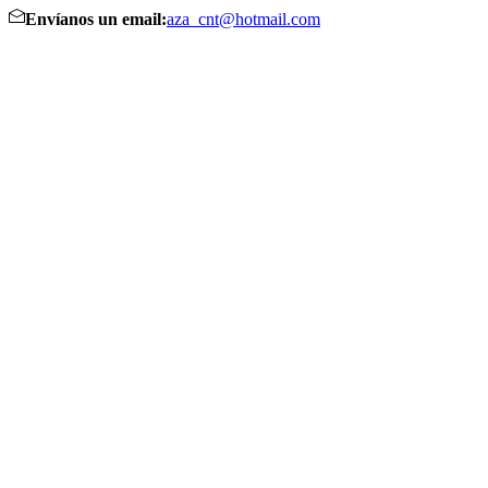
Envíanos un email:
aza_cnt@hotmail.com