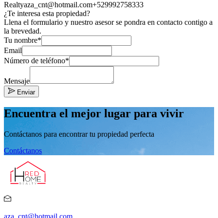
Realty
aza_cnt@hotmail.com
+529992758333
¿Te interesa esta propiedad?
Llena el formulario y nuestro asesor se pondra en contacto contigo a
la brevedad.
Tu nombre*
Email
Número de teléfono*
Mensaje
Enviar
Encuentra el mejor lugar para vivir
Contáctanos para encontrar tu propiedad perfecta
Contáctanos
aza_cnt@hotmail.com