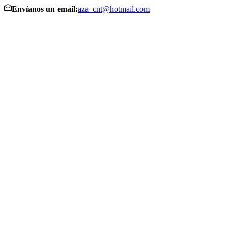
Envíanos un email:
aza_cnt@hotmail.com