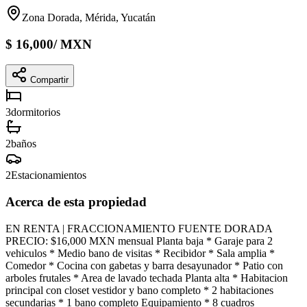
Zona Dorada, Mérida, Yucatán
$
16,000
/
MXN
Compartir
3
dormitorios
2
baños
2
Estacionamientos
Acerca de esta propiedad
EN RENTA | FRACCIONAMIENTO FUENTE DORADA
PRECIO: $16,000 MXN mensual Planta baja * Garaje para 2
vehiculos * Medio bano de visitas * Recibidor * Sala amplia *
Comedor * Cocina con gabetas y barra desayunador * Patio con
arboles frutales * Area de lavado techada Planta alta * Habitacion
principal con closet vestidor y bano completo * 2 habitaciones
secundarias * 1 bano completo Equipamiento * 8 cuadros