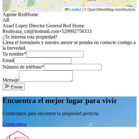
Leaflet
|
© OpenStreetMap contributors
Agente RedHome
AR
Azael Lopez Director General Red Home
Realty
aza_cnt@hotmail.com
+529992758333
¿Te interesa esta propiedad?
Llena el formulario y nuestro asesor se pondra en contacto contigo a
la brevedad.
Tu nombre*
Email
Número de teléfono*
Mensaje
Enviar
Encuentra el mejor lugar para vivir
Contáctanos para encontrar tu propiedad perfecta
Contáctanos