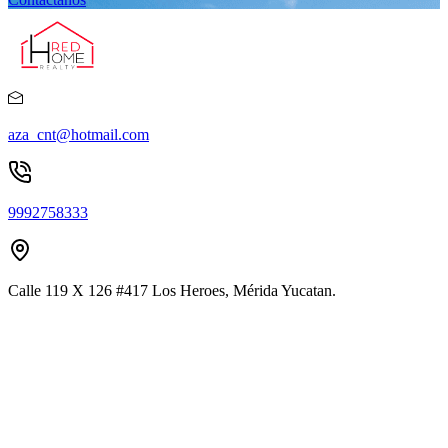
aza_cnt@hotmail.com
9992758333
Calle 119 X 126 #417 Los Heroes, Mérida Yucatan.