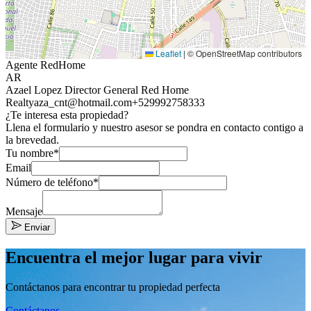
Leaflet
|
© OpenStreetMap contributors
Agente RedHome
AR
Azael Lopez Director General Red Home
Realty
aza_cnt@hotmail.com
+529992758333
¿Te interesa esta propiedad?
Llena el formulario y nuestro asesor se pondra en contacto contigo a
la brevedad.
Tu nombre*
Email
Número de teléfono*
Mensaje
Enviar
Encuentra el mejor lugar para vivir
Contáctanos para encontrar tu propiedad perfecta
Contáctanos