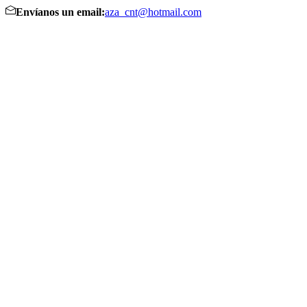
Envíanos un email:
aza_cnt@hotmail.com