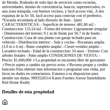
de Merida. Rodeado de todo tipo de servicios como escuelas,
universidades, tiendas de conveniencia, bancos, supermercados, es
una zona tranquila, con buenos vecinos, y facil acceso vial,. A dos
esquinas de la Av 50, facil acceso para conectar con el periferico.
*Escuela secundaria al lado (horario de 8am - 1pm)
CARACTERISTICAS: - Superficie de terreno: 481.80 m2 -
Construccion: 133.24 m2 - Forma del terreno: Ligeramente irregular
- Dimensiones del terreno: 9.1 m de frente por 50.7 m de fondo -
Construccion: Casa de una planta con garaje techado para un
vehiculo - Distribucion interior: - Sala y cocina - Recamara amplia
(3.9 m x 6 m) - Bano completo amplio - Closet vestidor amplio -
Lavadero techado - Edad de la construccion: 10 anos - Terreno: Con
arboles frutales - Patio amplio CONDICIONES DE VENTA: -
Precio: $1,600,000 ✓La propiedad se encuentra libre de gravamen
✓Precio sujeto a cambio sin previo aviso ✓Recurso propio y credito
bancario Para obtener mas informacion o programar una visita, por
favor no dudes en contactarnos. Estamos a su disposicion para
atender sus dudas. 9993526514 Karen Fuentes Asesor Inmobiliario
Red Home Realty
Detalles de esta propiedad