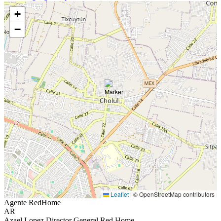
+
−
Leaflet
|
© OpenStreetMap contributors
Agente RedHome
AR
Azael Lopez Director General Red Home