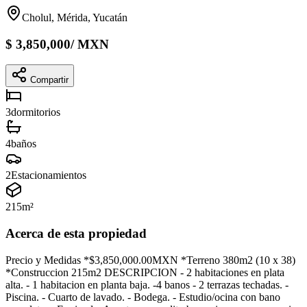
Cholul, Mérida, Yucatán
$
3,850,000
/
MXN
Compartir
3
dormitorios
4
baños
2
Estacionamientos
215
m²
Acerca de esta propiedad
Precio y Medidas *$3,850,000.00MXN *Terreno 380m2 (10 x 38)
*Construccion 215m2 DESCRIPCION - 2 habitaciones en plata
alta. - 1 habitacion en planta baja. -4 banos - 2 terrazas techadas. -
Piscina. - Cuarto de lavado. - Bodega. - Estudio/ocina con bano