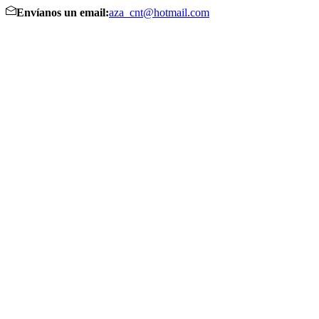
Envíanos un email:
aza_cnt@hotmail.com