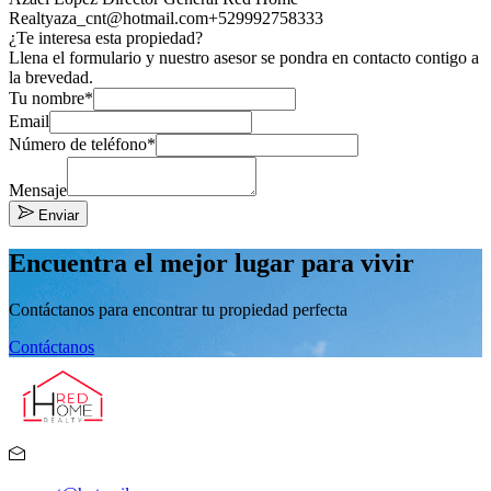
Realty
aza_cnt@hotmail.com
+529992758333
¿Te interesa esta propiedad?
Llena el formulario y nuestro asesor se pondra en contacto contigo a
la brevedad.
Tu nombre*
Email
Número de teléfono*
Mensaje
Enviar
Encuentra el mejor lugar para vivir
Contáctanos para encontrar tu propiedad perfecta
Contáctanos