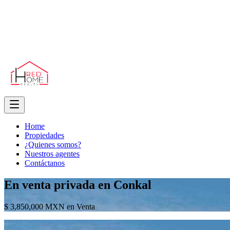
Home
Propiedades
¿Quienes somos?
Nuestros agentes
Contáctanos
En venta privada en Conkal
$ 3,850,000 MXN en Venta