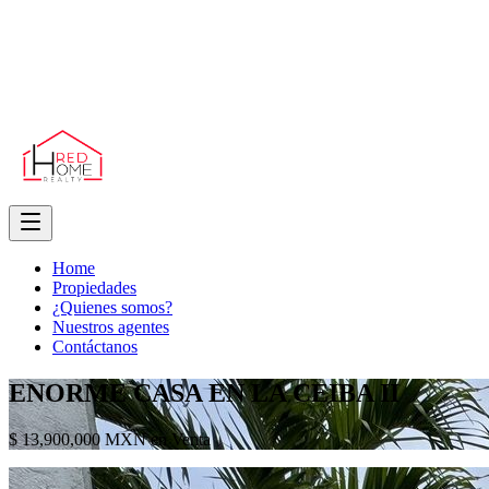
Home
Propiedades
¿Quienes somos?
Nuestros agentes
Contáctanos
ENORME CASA EN LA CEIBA II
$ 13,900,000 MXN en Venta