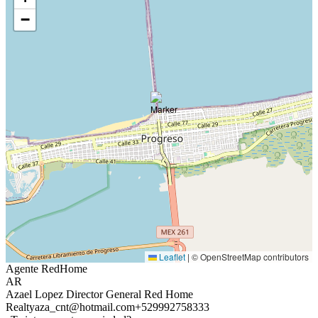
−
Leaflet
|
© OpenStreetMap contributors
Agente RedHome
AR
Azael Lopez Director General Red Home
Realty
aza_cnt@hotmail.com
+529992758333