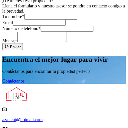
¿Te interesa esta propiedad?
Llena el formulario y nuestro asesor se pondra en contacto contigo a
la brevedad.
Tu nombre*
Email
Número de teléfono*
Mensaje
Enviar
Encuentra el mejor lugar para vivir
Contáctanos para encontrar tu propiedad perfecta
Contáctanos
aza_cnt@hotmail.com