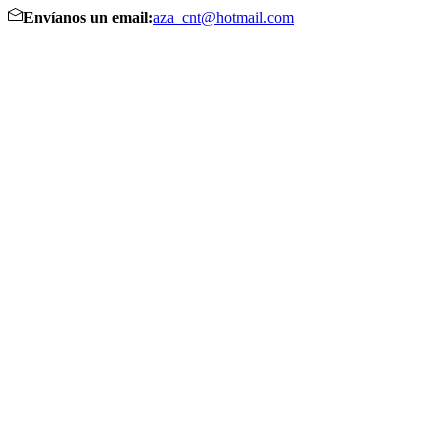
Envíanos un email:
aza_cnt@hotmail.com