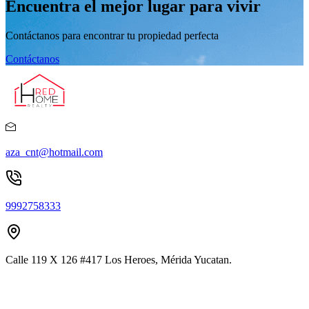
Encuentra el mejor lugar para vivir
Contáctanos para encontrar tu propiedad perfecta
Contáctanos
aza_cnt@hotmail.com
9992758333
Calle 119 X 126 #417 Los Heroes, Mérida Yucatan.