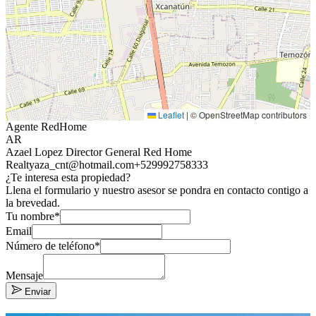
Leaflet
|
© OpenStreetMap contributors
Agente RedHome
AR
Azael Lopez Director General Red Home
Realty
aza_cnt@hotmail.com
+529992758333
¿Te interesa esta propiedad?
Llena el formulario y nuestro asesor se pondra en contacto contigo a
la brevedad.
Tu nombre*
Email
Número de teléfono*
Mensaje
Enviar