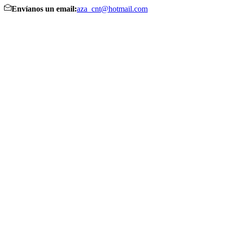
Envíanos un email:
aza_cnt@hotmail.com