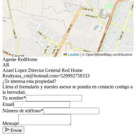
Leaflet
|
© OpenStreetMap contributors
Agente RedHome
AR
Azael Lopez Director General Red Home
Realty
aza_cnt@hotmail.com
+529992758333
¿Te interesa esta propiedad?
Llena el formulario y nuestro asesor se pondra en contacto contigo a
la brevedad.
Tu nombre*
Email
Número de teléfono*
Mensaje
Enviar