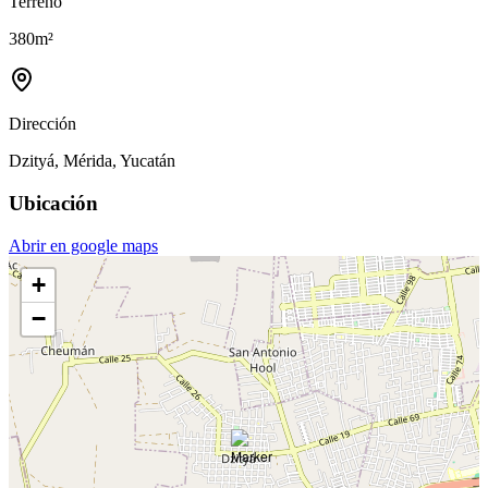
Terreno
380
m²
Dirección
Dzityá, Mérida, Yucatán
Ubicación
Abrir en google maps
+
−