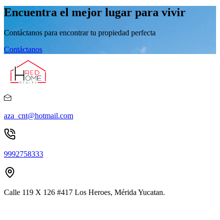
Encuentra el mejor lugar para vivir
Contáctanos para encontrar tu propiedad perfecta
Contáctanos
aza_cnt@hotmail.com
9992758333
Calle 119 X 126 #417 Los Heroes, Mérida Yucatan.