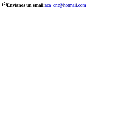
Envíanos un email:
aza_cnt@hotmail.com