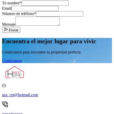
Tu nombre*
Email
Número de teléfono*
Mensaje
Enviar
Encuentra el mejor lugar para vivir
Contáctanos para encontrar tu propiedad perfecta
Contáctanos
aza_cnt@hotmail.com