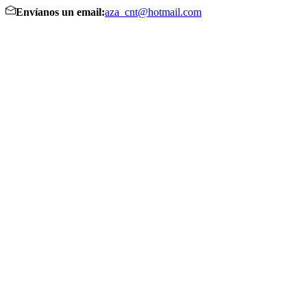
Envíanos un email:
aza_cnt@hotmail.com