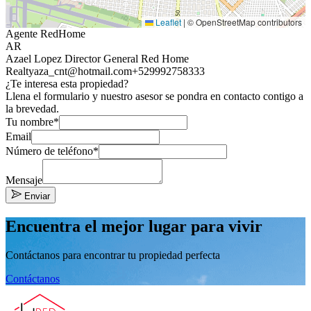
Leaflet
|
© OpenStreetMap contributors
Agente RedHome
AR
Azael Lopez Director General Red Home
Realty
aza_cnt@hotmail.com
+529992758333
¿Te interesa esta propiedad?
Llena el formulario y nuestro asesor se pondra en contacto contigo a
la brevedad.
Tu nombre*
Email
Número de teléfono*
Mensaje
Enviar
Encuentra el mejor lugar para vivir
Contáctanos para encontrar tu propiedad perfecta
Contáctanos