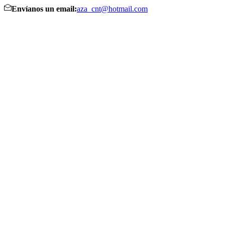
Envíanos un email:
aza_cnt@hotmail.com