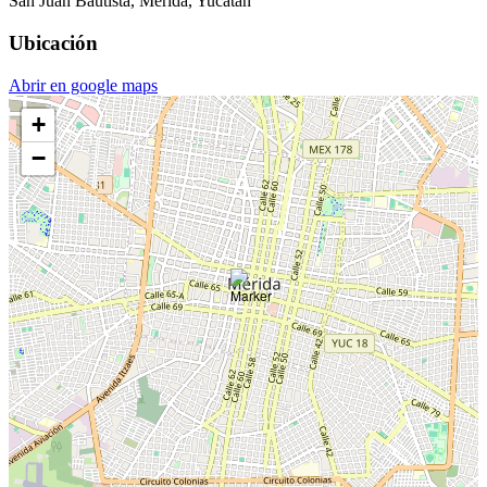
San Juan Bautista, Mérida, Yucatán
Ubicación
Abrir en google maps
+
−