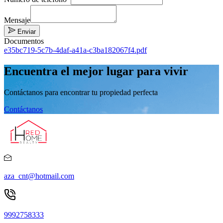
Mensaje
Enviar
Documentos
e35bc719-5c7b-4daf-a41a-c3ba182067f4.pdf
Encuentra el mejor lugar para vivir
Contáctanos para encontrar tu propiedad perfecta
Contáctanos
aza_cnt@hotmail.com
9992758333