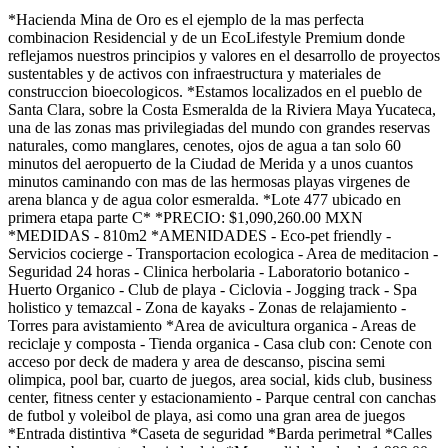
*Hacienda Mina de Oro es el ejemplo de la mas perfecta
combinacion Residencial y de un EcoLifestyle Premium donde
reflejamos nuestros principios y valores en el desarrollo de proyectos
sustentables y de activos con infraestructura y materiales de
construccion bioecologicos. *Estamos localizados en el pueblo de
Santa Clara, sobre la Costa Esmeralda de la Riviera Maya Yucateca,
una de las zonas mas privilegiadas del mundo con grandes reservas
naturales, como manglares, cenotes, ojos de agua a tan solo 60
minutos del aeropuerto de la Ciudad de Merida y a unos cuantos
minutos caminando con mas de las hermosas playas virgenes de
arena blanca y de agua color esmeralda. *Lote 477 ubicado en
primera etapa parte C* *PRECIO: $1,090,260.00 MXN
*MEDIDAS - 810m2 *AMENIDADES - Eco-pet friendly -
Servicios cocierge - Transportacion ecologica - Area de meditacion -
Seguridad 24 horas - Clinica herbolaria - Laboratorio botanico -
Huerto Organico - Club de playa - Ciclovia - Jogging track - Spa
holistico y temazcal - Zona de kayaks - Zonas de relajamiento -
Torres para avistamiento *Area de avicultura organica - Areas de
reciclaje y composta - Tienda organica - Casa club con: Cenote con
acceso por deck de madera y area de descanso, piscina semi
olimpica, pool bar, cuarto de juegos, area social, kids club, business
center, fitness center y estacionamiento - Parque central con canchas
de futbol y voleibol de playa, asi como una gran area de juegos
*Entrada distintiva *Caseta de seguridad *Barda perimetral *Calles