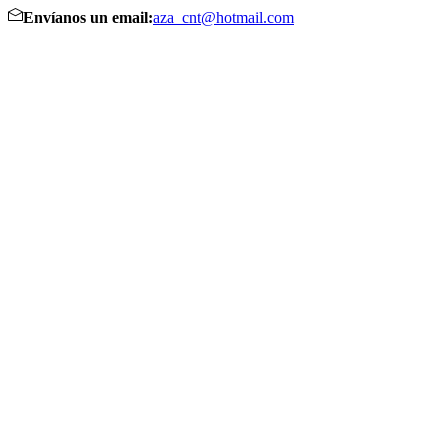
Envíanos un email:
aza_cnt@hotmail.com