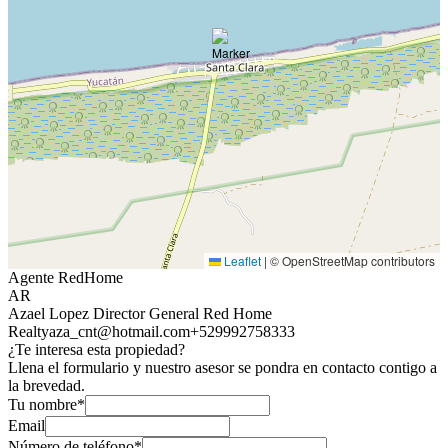
Leaflet
|
© OpenStreetMap contributors
Agente RedHome
AR
Azael Lopez Director General Red Home
Realty
aza_cnt@hotmail.com
+529992758333
¿Te interesa esta propiedad?
Llena el formulario y nuestro asesor se pondra en contacto contigo a
la brevedad.
Tu nombre*
Email
Número de teléfono*