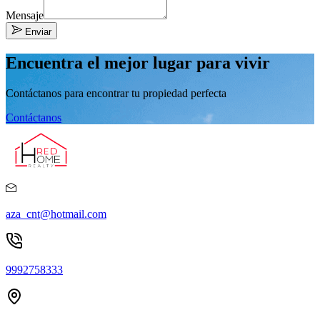
Mensaje
Enviar
Encuentra el mejor lugar para vivir
Contáctanos para encontrar tu propiedad perfecta
Contáctanos
aza_cnt@hotmail.com
9992758333