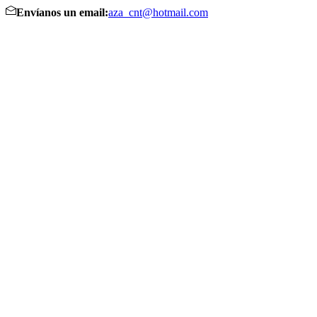
Envíanos un email:
aza_cnt@hotmail.com