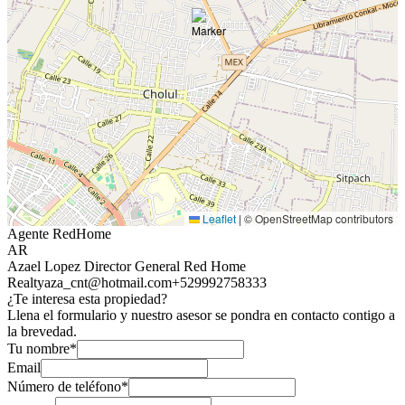
Leaflet
|
© OpenStreetMap contributors
Agente RedHome
AR
Azael Lopez Director General Red Home
Realty
aza_cnt@hotmail.com
+529992758333
¿Te interesa esta propiedad?
Llena el formulario y nuestro asesor se pondra en contacto contigo a
la brevedad.
Tu nombre*
Email
Número de teléfono*