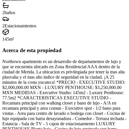
2
baños
2
Estacionamientos
145
m²
Acerca de esta propiedad
Northown apartments es un desarrollo de departamentos de lujo y
que se encuentra ubicado en Zona Residencial AAA dentro de la
ciudad de Merida. La ubicacion es privilegiada por tener la mas alta
plusvalia y el mas alto indice de seguridad en la ciudad. ¡A 25
minutos de la costa yucateca! *PRECIO - EXECUTIVE STUDIO:
$2,000,000.00 MXN - LUXURY PENTHOUSE: $3,250,000.00
MXN MEDIDAS - Executive Studio: 145m2 - Luxury Penthouse:
77.5m2 *CARACTERISTICAS EXECUTIVE STUDIO -
Recamara principal con walking closet y bano de lujo - A/A en
recamara principal y area comun - Executive spot - 1/2 bano para
visitas - Area para centro de lavado o bodega con closet - Cocina de
lujo equipada con barra desayunadora - Comedor - Terraza techada -
Estancia - Sala de TV - 1 cajon de estacionamiento LUXURY
PENTHOUSE Planta baja - Cocina de lujo equipada con barra