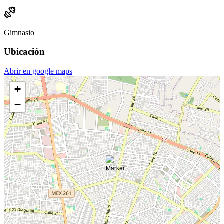
Gimnasio
Ubicación
Abrir en google maps
+
−