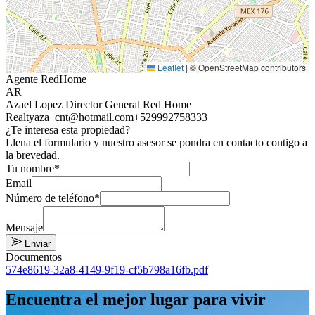
Leaflet
|
© OpenStreetMap contributors
Agente RedHome
AR
Azael Lopez Director General Red Home
Realty
aza_cnt@hotmail.com
+529992758333
¿Te interesa esta propiedad?
Llena el formulario y nuestro asesor se pondra en contacto contigo a
la brevedad.
Tu nombre*
Email
Número de teléfono*
Mensaje
Enviar
Documentos
574e8619-32a8-4149-9f19-cf5b798a16fb.pdf
Encuentra el mejor lugar para vivir