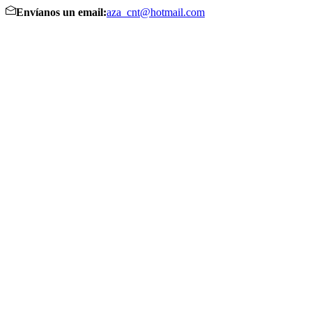
Envíanos un email:
aza_cnt@hotmail.com