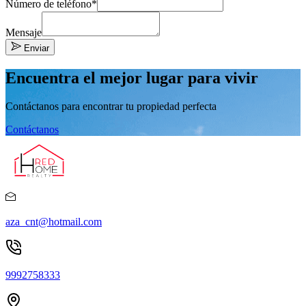
Número de teléfono*
Mensaje
Enviar
Encuentra el mejor lugar para vivir
Contáctanos para encontrar tu propiedad perfecta
Contáctanos
aza_cnt@hotmail.com
9992758333