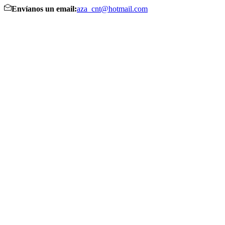
Envíanos un email:
aza_cnt@hotmail.com