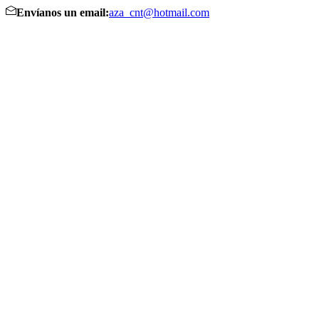
Envíanos un email:
aza_cnt@hotmail.com