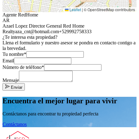
Leaflet
|
© OpenStreetMap contributors
Agente RedHome
AR
Azael Lopez Director General Red Home
Realty
aza_cnt@hotmail.com
+529992758333
¿Te interesa esta propiedad?
Llena el formulario y nuestro asesor se pondra en contacto contigo a
la brevedad.
Tu nombre*
Email
Número de teléfono*
Mensaje
Enviar
Encuentra el mejor lugar para vivir
Contáctanos para encontrar tu propiedad perfecta
Contáctanos