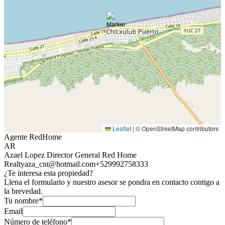
Leaflet
|
© OpenStreetMap contributors
Agente RedHome
AR
Azael Lopez Director General Red Home
Realty
aza_cnt@hotmail.com
+529992758333
¿Te interesa esta propiedad?
Llena el formulario y nuestro asesor se pondra en contacto contigo a
la brevedad.
Tu nombre*
Email
Número de teléfono*