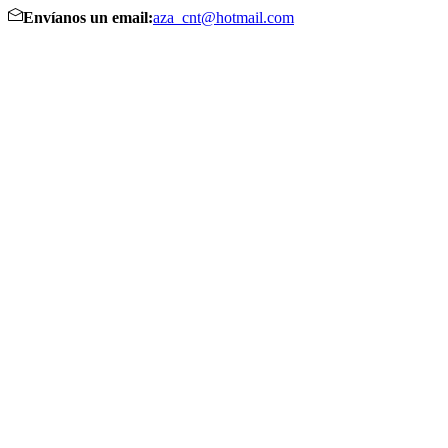
Envíanos un email:
aza_cnt@hotmail.com