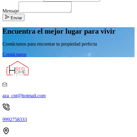
Mensaje
Enviar
Encuentra el mejor lugar para vivir
Contáctanos para encontrar tu propiedad perfecta
Contáctanos
aza_cnt@hotmail.com
9992758333