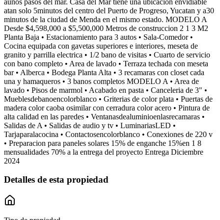
aunos pasos del mar. Casa del Mar tiene una ubicacion envidiable
atan solo 5minutos del centro del Puerto de Progreso, Yucatan y a30
minutos de la ciudad de Menda en el mismo estado. MODELO A
Desde $4,598,000 a $5,500,000 Metros de construccion 2 1 3 M2
Planta Baja • Estacionamiento para 3 autos • Sala-Comedor •
Cocina equipada con gavetas superiores e interiores, meseta de
granito y parrilla electrica • 1/2 bano de visitas • Cuarto de servicio
con bano completo • Area de lavado • Terraza techada con meseta
bar • Alberca • Bodega Planta Alta • 3 recamaras con closet cada
una y hamaqueros • 3 banos completos MODELO A • Area de
lavado • Pisos de marmol • Acabado en pasta • Canceleria de 3" •
Mueblesdebanoencolorblanco • Griterias de color plata • Puertas de
madera color caoba osimilar con cerradura color acero • Pintura de
alta calidad en las paredes • Ventanasdealuminioenlasrecamaras •
Salidas de A • Salidas de audio y tv • LuminariasLED •
Tarjaparalacocina • Contactosencolorblanco • Conexiones de 220 v
• Preparacion para paneles solares 15% de enganche 15%en 1 8
mensualidades 70% a la entrega del proyecto Entrega Diciembre
2024
Detalles de esta propiedad