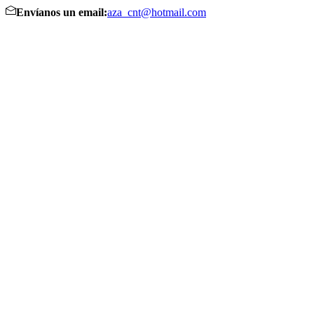
Envíanos un email:
aza_cnt@hotmail.com