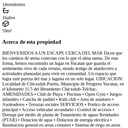
1
dormitorios
1
baños
59
m²
Acerca de esta propiedad
BIENVENIDOS A UN ESCAPE CERCA DEL MAR Dicen que
los caminos de arena conectan con lo que el alma suena. De esta
forma, hemos encontrado un lugar en Yucatan que guarda el
sentimiento vivo de cada verano, siendo testigo de atardeceres y
actividades planeadas para vivir en comunidad. Un espacio que
logra unir pureza del mar y laguna en un solo lugar. UBICACION:
Localidad de Chicxulub Puerto, Municipio de Progreso Yucatan, en
el kilometro 11.5 del libramiento Chicxulub-Telchac.
AMENIDADES • Club de Playa • Piscinas • Open Gym • Juegos
infantiles • Cancha de paddel • Kids club • Area de asadores •
Asoleaderos • Terrazas sociales SERVICIOS • Portico de acceso
principal • Acceso vehicular secundario • Control de accesos •
Drenaje por medio de planta de Tratamiento de aguas Residuales
(PTAR) • Dotacion de agua • Dotacion de energia electrica •
Iluminacion general en areas comunes • Sistema de riego en areas