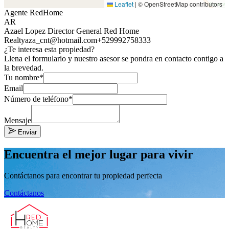
Leaflet
|
© OpenStreetMap contributors
Agente RedHome
AR
Azael Lopez Director General Red Home
Realty
aza_cnt@hotmail.com
+529992758333
¿Te interesa esta propiedad?
Llena el formulario y nuestro asesor se pondra en contacto contigo a
la brevedad.
Tu nombre*
Email
Número de teléfono*
Mensaje
Enviar
Encuentra el mejor lugar para vivir
Contáctanos para encontrar tu propiedad perfecta
Contáctanos