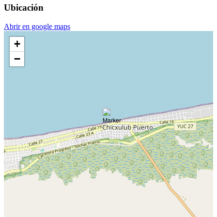
Ubicación
Abrir en google maps
+
−