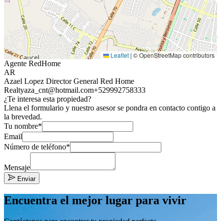
Leaflet
|
© OpenStreetMap contributors
Agente RedHome
AR
Azael Lopez Director General Red Home
Realty
aza_cnt@hotmail.com
+529992758333
¿Te interesa esta propiedad?
Llena el formulario y nuestro asesor se pondra en contacto contigo a
la brevedad.
Tu nombre*
Email
Número de teléfono*
Mensaje
Enviar
Encuentra el mejor lugar para vivir