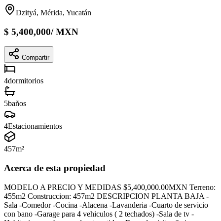
Dzityá, Mérida, Yucatán
$
5,400,000
/
MXN
Compartir
4
dormitorios
5
baños
4
Estacionamientos
457
m²
Acerca de esta propiedad
MODELO A PRECIO Y MEDIDAS $5,400,000.00MXN Terreno:
455m2 Construccion: 457m2 DESCRIPCION PLANTA BAJA -
Sala -Comedor -Cocina -Alacena -Lavanderia -Cuarto de servicio
con bano -Garage para 4 vehiculos ( 2 techados) -Sala de tv -