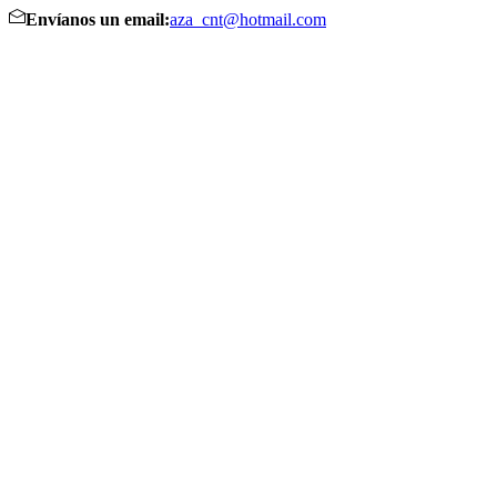
Envíanos un email:
aza_cnt@hotmail.com