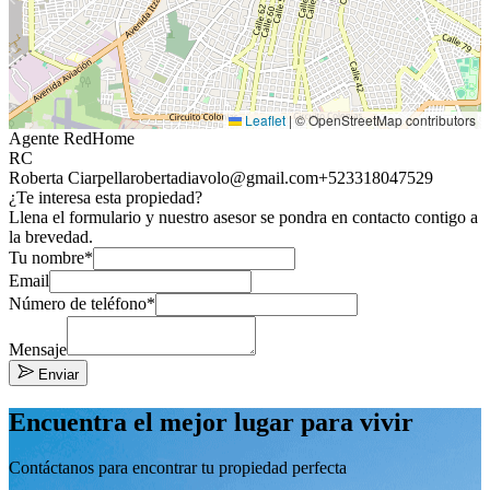
Leaflet
|
© OpenStreetMap contributors
Agente RedHome
RC
Roberta Ciarpella
robertadiavolo@gmail.com
+523318047529
¿Te interesa esta propiedad?
Llena el formulario y nuestro asesor se pondra en contacto contigo a
la brevedad.
Tu nombre*
Email
Número de teléfono*
Mensaje
Enviar
Encuentra el mejor lugar para vivir
Contáctanos para encontrar tu propiedad perfecta