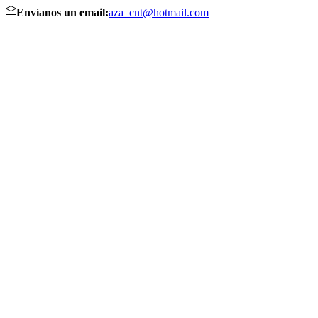
Envíanos un email:
aza_cnt@hotmail.com