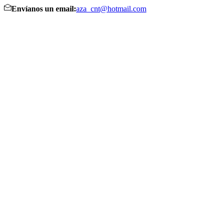
Envíanos un email:
aza_cnt@hotmail.com