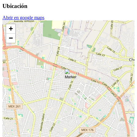
Ubicación
Abrir en google maps
+
−