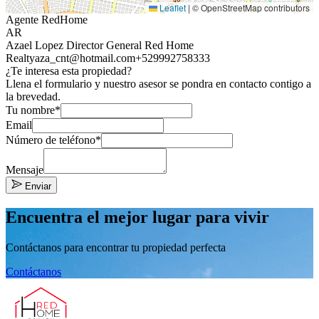
Leaflet
|
© OpenStreetMap contributors
Agente RedHome
AR
Azael Lopez Director General Red Home
Realty
aza_cnt@hotmail.com
+529992758333
¿Te interesa esta propiedad?
Llena el formulario y nuestro asesor se pondra en contacto contigo a
la brevedad.
Tu nombre*
Email
Número de teléfono*
Mensaje
Enviar
Encuentra el mejor lugar para vivir
Contáctanos para encontrar tu propiedad perfecta
Contáctanos