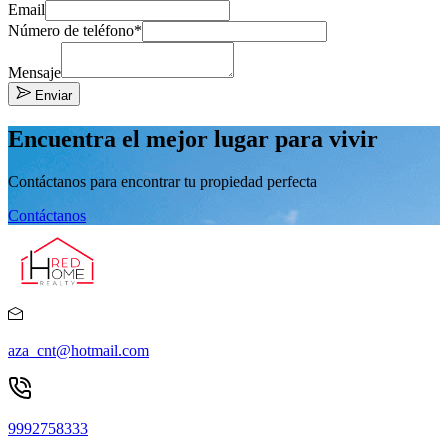
Email
Número de teléfono*
Mensaje
Enviar
Encuentra el mejor lugar para vivir
Contáctanos para encontrar tu propiedad perfecta
Contáctanos
aza_cnt@hotmail.com
9992758333