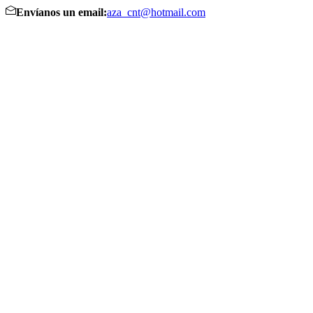
Envíanos un email:
aza_cnt@hotmail.com