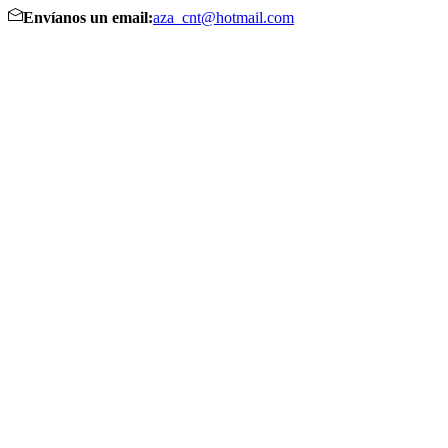
Envíanos un email:
aza_cnt@hotmail.com