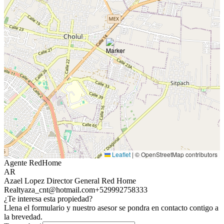
Leaflet
|
© OpenStreetMap contributors
Agente RedHome
AR
Azael Lopez Director General Red Home
Realty
aza_cnt@hotmail.com
+529992758333
¿Te interesa esta propiedad?
Llena el formulario y nuestro asesor se pondra en contacto contigo a
la brevedad.