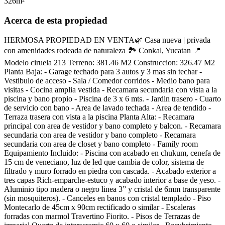
326
m²
Acerca de esta propiedad
HERMOSA PROPIEDAD EN VENTA🌿 Casa nueva | privada
con amenidades rodeada de naturaleza 🏞 Conkal, Yucatan 📍
Modelo ciruela 213 Terreno: 381.46 M2 Construccion: 326.47 M2
Planta Baja: - Garage techado para 3 autos y 3 mas sin techar -
Vestibulo de acceso - Sala / Comedor corridos - Medio bano para
visitas - Cocina amplia vestida - Recamara secundaria con vista a la
piscina y bano propio - Piscina de 3 x 6 mts. - Jardin trasero - Cuarto
de servicio con bano - Area de lavado techada - Area de tendido -
Terraza trasera con vista a la piscina Planta Alta: - Recamara
principal con area de vestidor y bano completo y balcon. - Recamara
secundaria con area de vestidor y bano completo - Recamara
secundaria con area de closet y bano completo - Family room
Equipamiento Incluido: - Piscina con acabado en chukum, cenefa de
15 cm de veneciano, luz de led que cambia de color, sistema de
filtrado y muro forrado en piedra con cascada. - Acabado exterior a
tres capas Rich-emparche-estuco y acabado interior a base de yeso. -
Aluminio tipo madera o negro linea 3” y cristal de 6mm transparente
(sin mosquiteros). - Canceles en banos con cristal templado - Piso
Montecarlo de 45cm x 90cm rectificado o similar - Escaleras
forradas con marmol Travertino Fiorito. - Pisos de Terrazas de