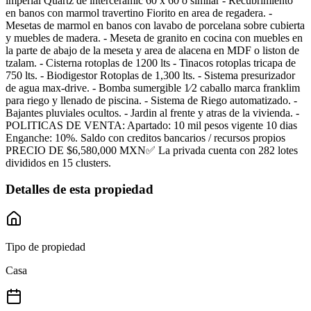
imperial Quartz de interceramic 60 x 60 o similar - Recubrimiento
en banos con marmol travertino Fiorito en area de regadera. -
Mesetas de marmol en banos con lavabo de porcelana sobre cubierta
y muebles de madera. - Meseta de granito en cocina con muebles en
la parte de abajo de la meseta y area de alacena en MDF o liston de
tzalam. - Cisterna rotoplas de 1200 lts - Tinacos rotoplas tricapa de
750 lts. - Biodigestor Rotoplas de 1,300 lts. - Sistema presurizador
de agua max-drive. - Bomba sumergible 1⁄2 caballo marca franklim
para riego y llenado de piscina. - Sistema de Riego automatizado. -
Bajantes pluviales ocultos. - Jardin al frente y atras de la vivienda. -
POLITICAS DE VENTA: Apartado: 10 mil pesos vigente 10 dias
Enganche: 10%. Saldo con creditos bancarios / recursos propios
PRECIO DE $6,580,000 MXN✅ La privada cuenta con 282 lotes
divididos en 15 clusters.
Detalles de esta propiedad
Tipo de propiedad
Casa