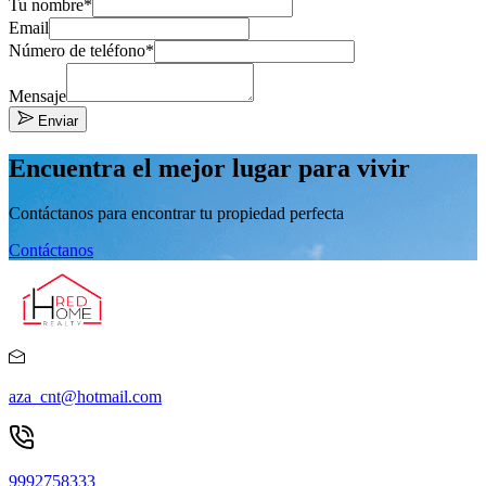
Tu nombre*
Email
Número de teléfono*
Mensaje
Enviar
Encuentra el mejor lugar para vivir
Contáctanos para encontrar tu propiedad perfecta
Contáctanos
aza_cnt@hotmail.com
9992758333