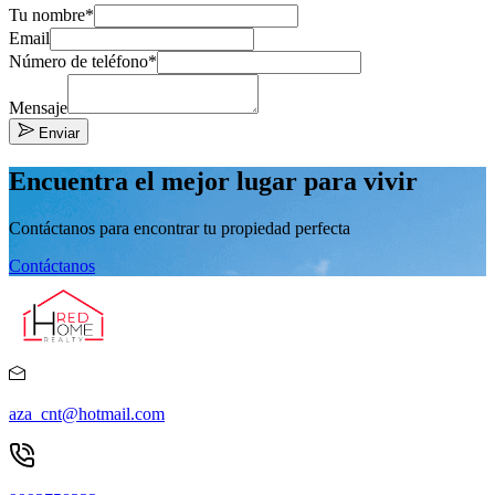
Tu nombre*
Email
Número de teléfono*
Mensaje
Enviar
Encuentra el mejor lugar para vivir
Contáctanos para encontrar tu propiedad perfecta
Contáctanos
aza_cnt@hotmail.com