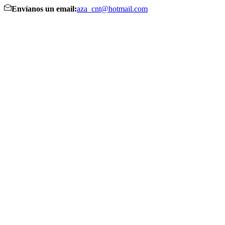
Envíanos un email:
aza_cnt@hotmail.com