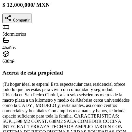
$
12,000,000
/
MXN
Compartir
5
dormitorios
4
baños
638
m²
Acerca de esta propiedad
¡Tu hogar ideal te espera! Esta espectacular casa residencial ofrece
todo lo que necesitas para vivir con comodidad y seguridad.
Ubicada en San Pedro Cholul, a tan solo seiscientos metros de la
macro plaza a un kilometro y medio de Altabrisa cerca universidades
como la UADY , MODELO y, restaurantes, asi como centros
comerciales y hospitales Con amplias recamaras y banos, te brinda
espacio suficiente para toda la familia. CARACTERISTICAS;
SUP,1,398 M2 CONST. 638M2 SALA COMEDOR COCINA
INTEGRAL TERRAZA TECHADA AMPLIO JARDIN CON
SISTEMA DE RIEGO PISCINA BARDAS EQUIPADAS CON