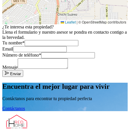
Leaflet
|
© OpenStreetMap contributors
¿Te interesa esta propiedad?
Llena el formulario y nuestro asesor se pondra en contacto contigo a
la brevedad.
Tu nombre*
Email
Número de teléfono*
Mensaje
Enviar
Encuentra el mejor lugar para vivir
Contáctanos para encontrar tu propiedad perfecta
Contáctanos