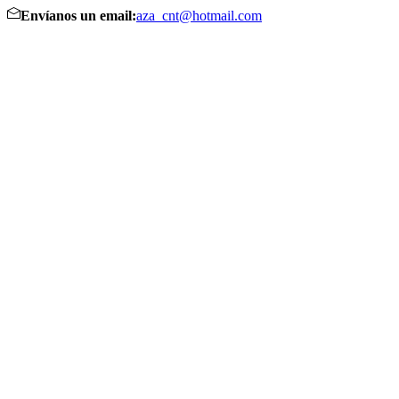
Envíanos un email:
aza_cnt@hotmail.com