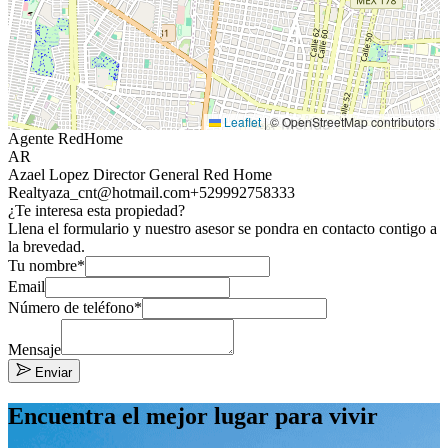
Leaflet
|
© OpenStreetMap contributors
Agente RedHome
AR
Azael Lopez Director General Red Home
Realty
aza_cnt@hotmail.com
+529992758333
¿Te interesa esta propiedad?
Llena el formulario y nuestro asesor se pondra en contacto contigo a
la brevedad.
Tu nombre*
Email
Número de teléfono*
Mensaje
Enviar
Encuentra el mejor lugar para vivir