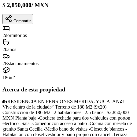
$
2,850,000
/
MXN
Compartir
2
dormitorios
2
baños
2
Estacionamientos
186
m²
Acerca de esta propiedad
🏡RESIDENCIA EN PENSIONES MERIDA, YUCATAN🌿
Vive dentro de la ciudad✅ Terreno de 180 M2 (9x20) |
Construccion de 186 M2 | 2 habitaciones | 2.5 banos | $2,850,000
MXN Planta baja -Cochera techada para dos vehiculos con porton
electrico -Sala -Comedor con acceso a patio -Cocina con meseta de
granito Santa Cecilia -Medio bano de visitas -Closet de blancos -
Habitacion con closet vestidor y bano propio con cancel -Terraza