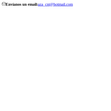
Envíanos un email:
aza_cnt@hotmail.com