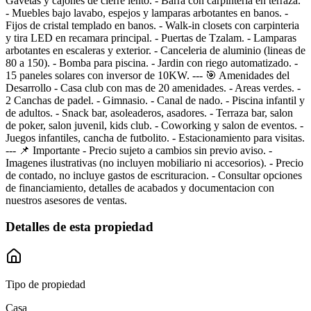
Gavetas y cajones de cierre lento. - Barra con carpinteria en terraza.
- Muebles bajo lavabo, espejos y lamparas arbotantes en banos. -
Fijos de cristal templado en banos. - Walk-in closets con carpinteria
y tira LED en recamara principal. - Puertas de Tzalam. - Lamparas
arbotantes en escaleras y exterior. - Canceleria de aluminio (lineas de
80 a 150). - Bomba para piscina. - Jardin con riego automatizado. -
15 paneles solares con inversor de 10KW. --- 🎯 Amenidades del
Desarrollo - Casa club con mas de 20 amenidades. - Areas verdes. -
2 Canchas de padel. - Gimnasio. - Canal de nado. - Piscina infantil y
de adultos. - Snack bar, asoleaderos, asadores. - Terraza bar, salon
de poker, salon juvenil, kids club. - Coworking y salon de eventos. -
Juegos infantiles, cancha de futbolito. - Estacionamiento para visitas.
--- 📌 Importante - Precio sujeto a cambios sin previo aviso. -
Imagenes ilustrativas (no incluyen mobiliario ni accesorios). - Precio
de contado, no incluye gastos de escrituracion. - Consultar opciones
de financiamiento, detalles de acabados y documentacion con
nuestros asesores de ventas.
Detalles de esta propiedad
Tipo de propiedad
Casa