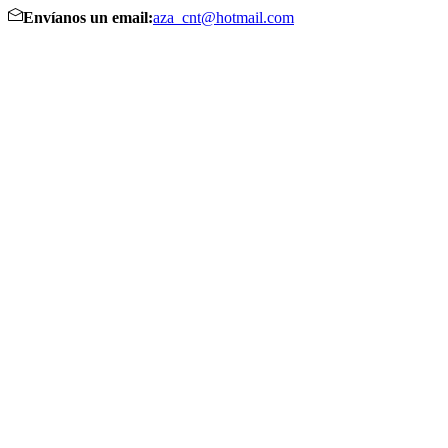
Envíanos un email:
aza_cnt@hotmail.com