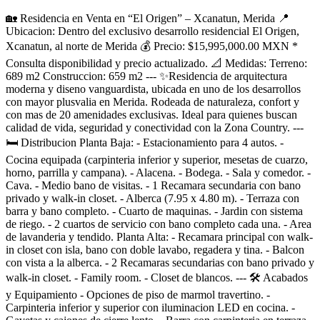
🏡 Residencia en Venta en “El Origen” – Xcanatun, Merida 📍
Ubicacion: Dentro del exclusivo desarrollo residencial El Origen,
Xcanatun, al norte de Merida 💰 Precio: $15,995,000.00 MXN *
Consulta disponibilidad y precio actualizado. 📐 Medidas: Terreno:
689 m2 Construccion: 659 m2 --- ✨Residencia de arquitectura
moderna y diseno vanguardista, ubicada en uno de los desarrollos
con mayor plusvalia en Merida. Rodeada de naturaleza, confort y
con mas de 20 amenidades exclusivas. Ideal para quienes buscan
calidad de vida, seguridad y conectividad con la Zona Country. ---
🛏 Distribucion Planta Baja: - Estacionamiento para 4 autos. -
Cocina equipada (carpinteria inferior y superior, mesetas de cuarzo,
horno, parrilla y campana). - Alacena. - Bodega. - Sala y comedor. -
Cava. - Medio bano de visitas. - 1 Recamara secundaria con bano
privado y walk-in closet. - Alberca (7.95 x 4.80 m). - Terraza con
barra y bano completo. - Cuarto de maquinas. - Jardin con sistema
de riego. - 2 cuartos de servicio con bano completo cada una. - Area
de lavanderia y tendido. Planta Alta: - Recamara principal con walk-
in closet con isla, bano con doble lavabo, regadera y tina. - Balcon
con vista a la alberca. - 2 Recamaras secundarias con bano privado y
walk-in closet. - Family room. - Closet de blancos. --- 🛠 Acabados
y Equipamiento - Opciones de piso de marmol travertino. -
Carpinteria inferior y superior con iluminacion LED en cocina. -