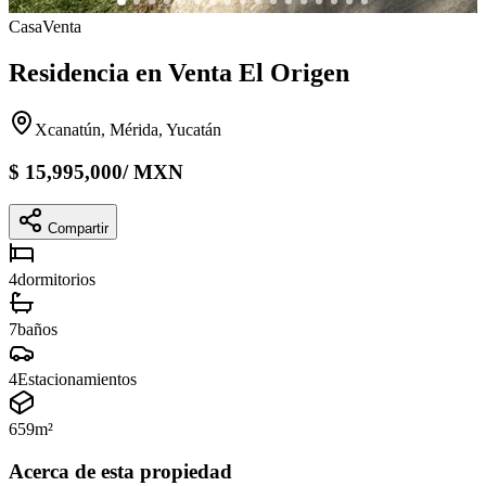
Casa
Venta
Residencia en Venta El Origen
Xcanatún, Mérida, Yucatán
$
15,995,000
/
MXN
Compartir
4
dormitorios
7
baños
4
Estacionamientos
659
m²
Acerca de esta propiedad