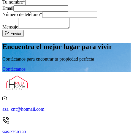
Tu nombre*
Email
Número de teléfono*
Mensaje
Enviar
Encuentra el mejor lugar para vivir
Contáctanos para encontrar tu propiedad perfecta
Contáctanos
aza_cnt@hotmail.com
9992758333