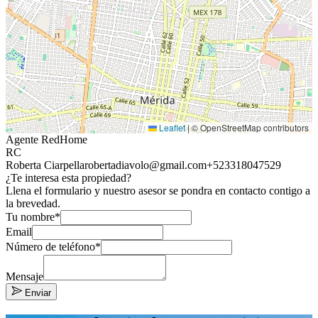
Leaflet
|
© OpenStreetMap contributors
Agente RedHome
RC
Roberta Ciarpella
robertadiavolo@gmail.com
+523318047529
¿Te interesa esta propiedad?
Llena el formulario y nuestro asesor se pondra en contacto contigo a
la brevedad.
Tu nombre*
Email
Número de teléfono*
Mensaje
Enviar