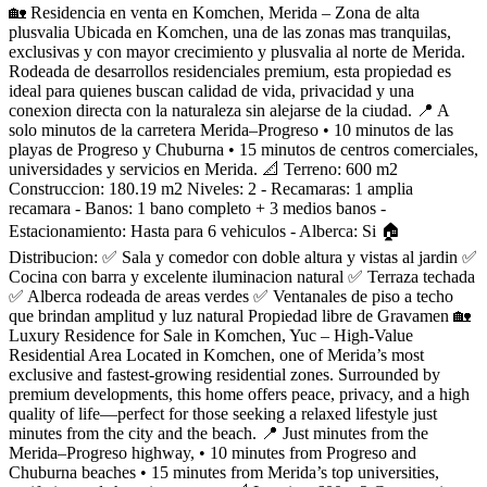
🏡 Residencia en venta en Komchen, Merida – Zona de alta
plusvalia Ubicada en Komchen, una de las zonas mas tranquilas,
exclusivas y con mayor crecimiento y plusvalia al norte de Merida.
Rodeada de desarrollos residenciales premium, esta propiedad es
ideal para quienes buscan calidad de vida, privacidad y una
conexion directa con la naturaleza sin alejarse de la ciudad. 📍 A
solo minutos de la carretera Merida–Progreso • 10 minutos de las
playas de Progreso y Chuburna • 15 minutos de centros comerciales,
universidades y servicios en Merida. 📐 Terreno: 600 m2
Construccion: 180.19 m2 Niveles: 2 - Recamaras: 1 amplia
recamara - Banos: 1 bano completo + 3 medios banos -
Estacionamiento: Hasta para 6 vehiculos - Alberca: Si 🏠
Distribucion: ✅ Sala y comedor con doble altura y vistas al jardin ✅
Cocina con barra y excelente iluminacion natural ✅ Terraza techada
✅ Alberca rodeada de areas verdes ✅ Ventanales de piso a techo
que brindan amplitud y luz natural Propiedad libre de Gravamen 🏡
Luxury Residence for Sale in Komchen, Yuc – High-Value
Residential Area Located in Komchen, one of Merida’s most
exclusive and fastest-growing residential zones. Surrounded by
premium developments, this home offers peace, privacy, and a high
quality of life—perfect for those seeking a relaxed lifestyle just
minutes from the city and the beach. 📍 Just minutes from the
Merida–Progreso highway, • 10 minutes from Progreso and
Chuburna beaches • 15 minutes from Merida’s top universities,