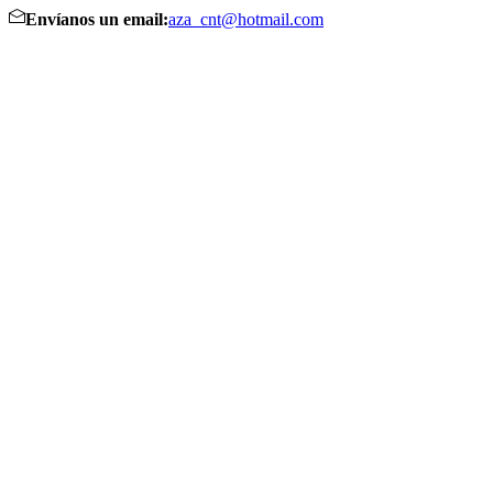
Envíanos un email:
aza_cnt@hotmail.com