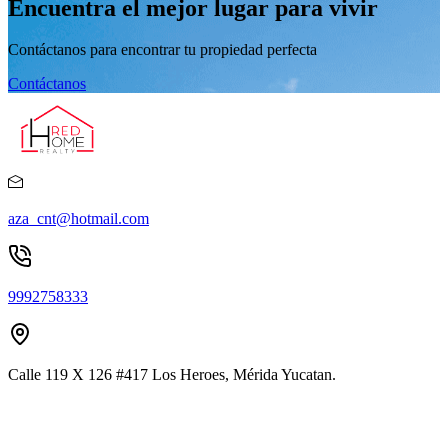
Encuentra el mejor lugar para vivir
Contáctanos para encontrar tu propiedad perfecta
Contáctanos
aza_cnt@hotmail.com
9992758333
Calle 119 X 126 #417 Los Heroes, Mérida Yucatan.