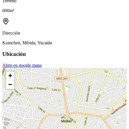
Terreno
600
m²
Dirección
Komchen, Mérida, Yucatán
Ubicación
Abrir en google maps
+
−