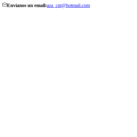
Envíanos un email:
aza_cnt@hotmail.com