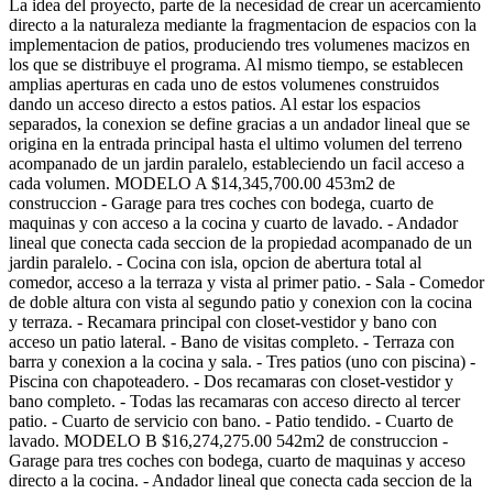
La idea del proyecto, parte de la necesidad de crear un acercamiento
directo a la naturaleza mediante la fragmentacion de espacios con la
implementacion de patios, produciendo tres volumenes macizos en
los que se distribuye el programa. Al mismo tiempo, se establecen
amplias aperturas en cada uno de estos volumenes construidos
dando un acceso directo a estos patios. Al estar los espacios
separados, la conexion se define gracias a un andador lineal que se
origina en la entrada principal hasta el ultimo volumen del terreno
acompanado de un jardin paralelo, estableciendo un facil acceso a
cada volumen. MODELO A $14,345,700.00 453m2 de
construccion - Garage para tres coches con bodega, cuarto de
maquinas y con acceso a la cocina y cuarto de lavado. - Andador
lineal que conecta cada seccion de la propiedad acompanado de un
jardin paralelo. - Cocina con isla, opcion de abertura total al
comedor, acceso a la terraza y vista al primer patio. - Sala - Comedor
de doble altura con vista al segundo patio y conexion con la cocina
y terraza. - Recamara principal con closet-vestidor y bano con
acceso un patio lateral. - Bano de visitas completo. - Terraza con
barra y conexion a la cocina y sala. - Tres patios (uno con piscina) -
Piscina con chapoteadero. - Dos recamaras con closet-vestidor y
bano completo. - Todas las recamaras con acceso directo al tercer
patio. - Cuarto de servicio con bano. - Patio tendido. - Cuarto de
lavado. MODELO B $16,274,275.00 542m2 de construccion -
Garage para tres coches con bodega, cuarto de maquinas y acceso
directo a la cocina. - Andador lineal que conecta cada seccion de la