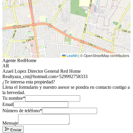
Leaflet
|
© OpenStreetMap contributors
Agente RedHome
AR
Azael Lopez Director General Red Home
Realty
aza_cnt@hotmail.com
+529992758333
¿Te interesa esta propiedad?
Llena el formulario y nuestro asesor se pondra en contacto contigo a
la brevedad.
Tu nombre*
Email
Número de teléfono*
Mensaje
Enviar