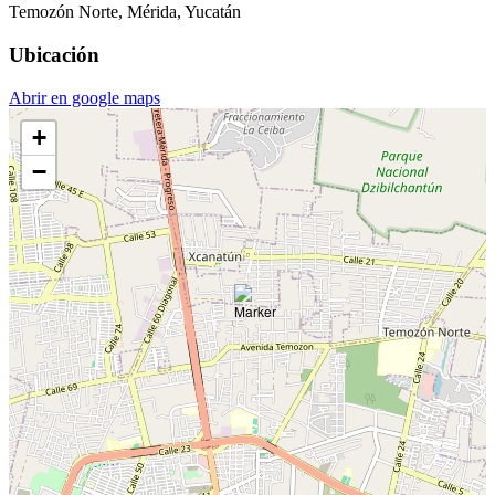
Temozón Norte, Mérida, Yucatán
Ubicación
Abrir en google maps
+
−