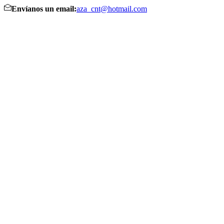
Envíanos un email:
aza_cnt@hotmail.com