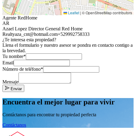
Leaflet
|
© OpenStreetMap contributors
Agente RedHome
AR
Azael Lopez Director General Red Home
Realty
aza_cnt@hotmail.com
+529992758333
¿Te interesa esta propiedad?
Llena el formulario y nuestro asesor se pondra en contacto contigo a
la brevedad.
Tu nombre*
Email
Número de teléfono*
Mensaje
Enviar
Encuentra el mejor lugar para vivir
Contáctanos para encontrar tu propiedad perfecta
Contáctanos