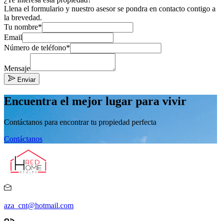
Llena el formulario y nuestro asesor se pondra en contacto contigo a
la brevedad.
Tu nombre*
Email
Número de teléfono*
Mensaje
Enviar
Encuentra el mejor lugar para vivir
Contáctanos para encontrar tu propiedad perfecta
Contáctanos
aza_cnt@hotmail.com