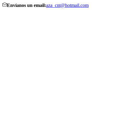
Envíanos un email:
aza_cnt@hotmail.com