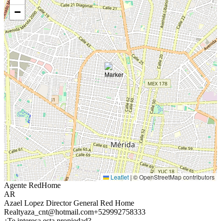
−
Leaflet
|
© OpenStreetMap contributors
Agente RedHome
AR
Azael Lopez Director General Red Home
Realty
aza_cnt@hotmail.com
+529992758333
¿Te interesa esta propiedad?