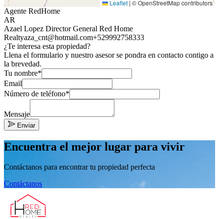
Leaflet
|
© OpenStreetMap contributors
Agente RedHome
AR
Azael Lopez Director General Red Home
Realty
aza_cnt@hotmail.com
+529992758333
¿Te interesa esta propiedad?
Llena el formulario y nuestro asesor se pondra en contacto contigo a
la brevedad.
Tu nombre*
Email
Número de teléfono*
Mensaje
Enviar
Encuentra el mejor lugar para vivir
Contáctanos para encontrar tu propiedad perfecta
Contáctanos