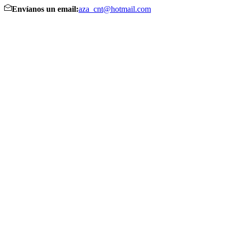
Envíanos un email:
aza_cnt@hotmail.com