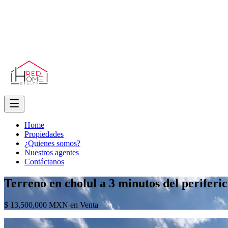
Home
Propiedades
¿Quienes somos?
Nuestros agentes
Contáctanos
Terreno en cholul a 3 minutos del periferi
$ 13,500,000 MXN en Venta