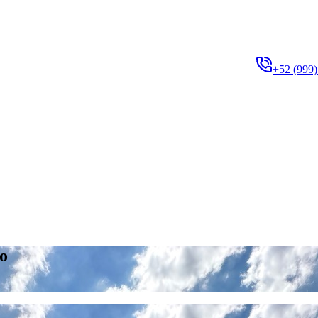
+52 (999)
co