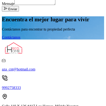
Mensaje
Enviar
Encuentra el mejor lugar para vivir
Contáctanos para encontrar tu propiedad perfecta
Contáctanos
aza_cnt@hotmail.com
9992758333