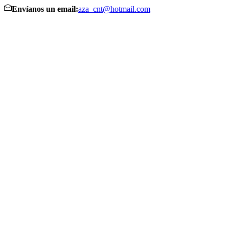
Envíanos un email:
aza_cnt@hotmail.com