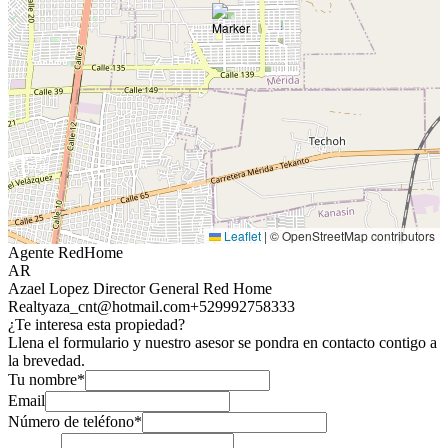
Leaflet
|
© OpenStreetMap contributors
Agente RedHome
AR
Azael Lopez Director General Red Home
Realty
aza_cnt@hotmail.com
+529992758333
¿Te interesa esta propiedad?
Llena el formulario y nuestro asesor se pondra en contacto contigo a
la brevedad.
Tu nombre*
Email
Número de teléfono*