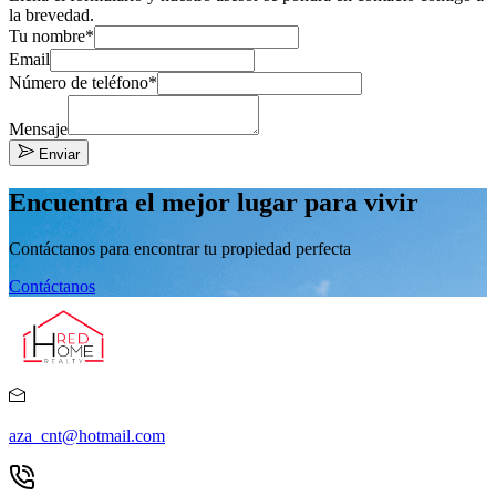
la brevedad.
Tu nombre*
Email
Número de teléfono*
Mensaje
Enviar
Encuentra el mejor lugar para vivir
Contáctanos para encontrar tu propiedad perfecta
Contáctanos
aza_cnt@hotmail.com