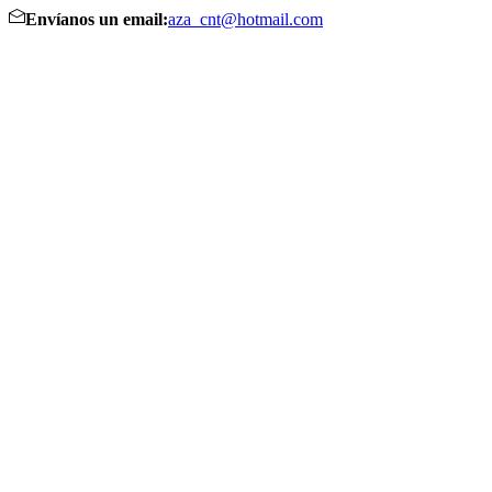
Envíanos un email:
aza_cnt@hotmail.com