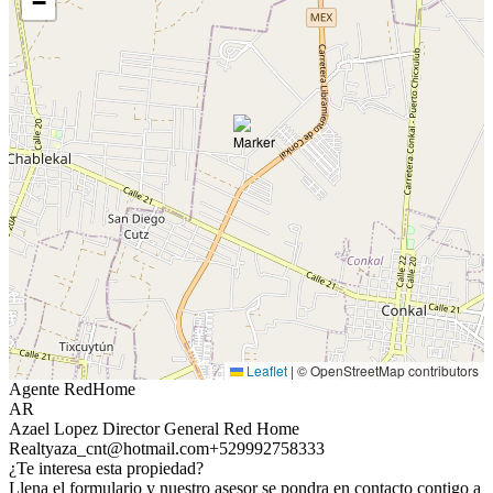
−
Leaflet
|
© OpenStreetMap contributors
Agente RedHome
AR
Azael Lopez Director General Red Home
Realty
aza_cnt@hotmail.com
+529992758333
¿Te interesa esta propiedad?
Llena el formulario y nuestro asesor se pondra en contacto contigo a