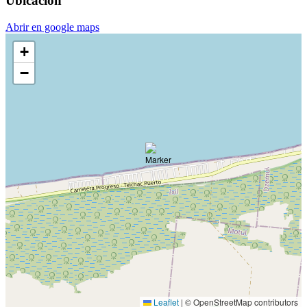
Ubicación
Abrir en google maps
+
−
Leaflet
|
© OpenStreetMap contributors