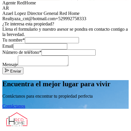
Agente RedHome
AR
Azael Lopez Director General Red Home
Realty
aza_cnt@hotmail.com
+529992758333
¿Te interesa esta propiedad?
Llena el formulario y nuestro asesor se pondra en contacto contigo a
la brevedad.
Tu nombre*
Email
Número de teléfono*
Mensaje
Enviar
Encuentra el mejor lugar para vivir
Contáctanos para encontrar tu propiedad perfecta
Contáctanos