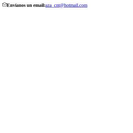
Envíanos un email:
aza_cnt@hotmail.com