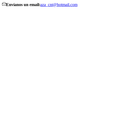
Envíanos un email:
aza_cnt@hotmail.com