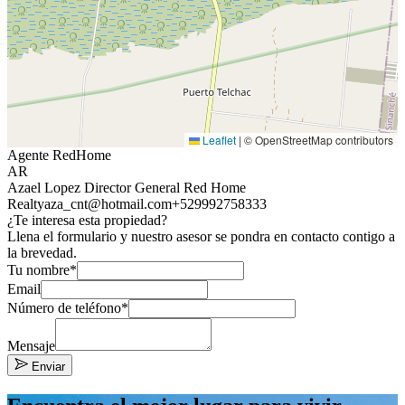
Leaflet
|
© OpenStreetMap contributors
Agente RedHome
AR
Azael Lopez Director General Red Home
Realty
aza_cnt@hotmail.com
+529992758333
¿Te interesa esta propiedad?
Llena el formulario y nuestro asesor se pondra en contacto contigo a
la brevedad.
Tu nombre*
Email
Número de teléfono*
Mensaje
Enviar