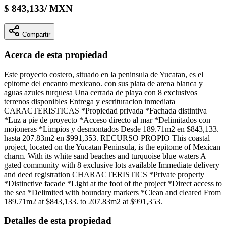
$
843,133
/
MXN
Compartir
Acerca de esta propiedad
Este proyecto costero, situado en la peninsula de Yucatan, es el
epitome del encanto mexicano. con sus plata de arena blanca y
aguas azules turquesa Una cerrada de playa con 8 exclusivos
terrenos disponibles Entrega y escrituracion inmediata
CARACTERISTICAS *Propiedad privada *Fachada distintiva
*Luz a pie de proyecto *Acceso directo al mar *Delimitados con
mojoneras *Limpios y desmontados Desde 189.71m2 en $843,133.
hasta 207.83m2 en $991,353. RECURSO PROPIO This coastal
project, located on the Yucatan Peninsula, is the epitome of Mexican
charm. With its white sand beaches and turquoise blue waters A
gated community with 8 exclusive lots available Immediate delivery
and deed registration CHARACTERISTICS *Private property
*Distinctive facade *Light at the foot of the project *Direct access to
the sea *Delimited with boundary markers *Clean and cleared From
189.71m2 at $843,133. to 207.83m2 at $991,353.
Detalles de esta propiedad