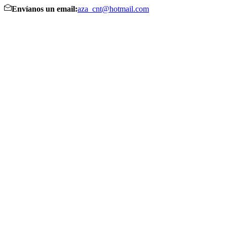
Envíanos un email:
aza_cnt@hotmail.com