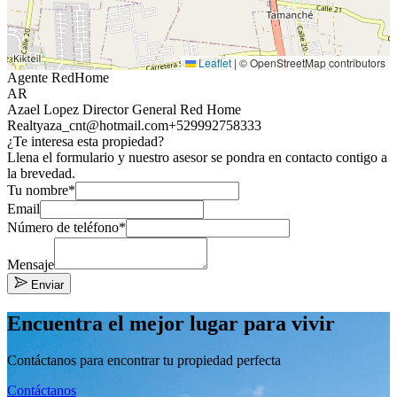
Leaflet
|
© OpenStreetMap contributors
Agente RedHome
AR
Azael Lopez Director General Red Home
Realty
aza_cnt@hotmail.com
+529992758333
¿Te interesa esta propiedad?
Llena el formulario y nuestro asesor se pondra en contacto contigo a
la brevedad.
Tu nombre*
Email
Número de teléfono*
Mensaje
Enviar
Encuentra el mejor lugar para vivir
Contáctanos para encontrar tu propiedad perfecta
Contáctanos