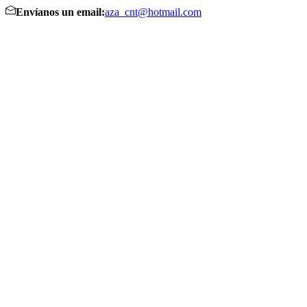
Envíanos un email:
aza_cnt@hotmail.com