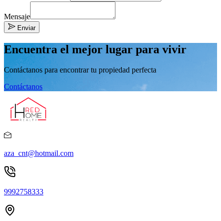
Mensaje
Enviar
Encuentra el mejor lugar para vivir
Contáctanos para encontrar tu propiedad perfecta
Contáctanos
aza_cnt@hotmail.com
9992758333