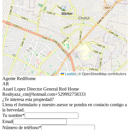
Leaflet
|
© OpenStreetMap contributors
Agente RedHome
AR
Azael Lopez Director General Red Home
Realty
aza_cnt@hotmail.com
+529992758333
¿Te interesa esta propiedad?
Llena el formulario y nuestro asesor se pondra en contacto contigo a
la brevedad.
Tu nombre*
Email
Número de teléfono*