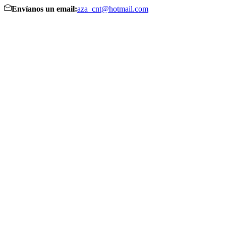
Envíanos un email:
aza_cnt@hotmail.com