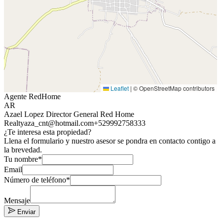
Leaflet
|
© OpenStreetMap contributors
Agente RedHome
AR
Azael Lopez Director General Red Home
Realty
aza_cnt@hotmail.com
+529992758333
¿Te interesa esta propiedad?
Llena el formulario y nuestro asesor se pondra en contacto contigo a
la brevedad.
Tu nombre*
Email
Número de teléfono*
Mensaje
Enviar