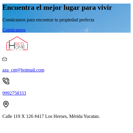
Encuentra el mejor lugar para vivir
Contáctanos para encontrar tu propiedad perfecta
Contáctanos
aza_cnt@hotmail.com
9992758333
Calle 119 X 126 #417 Los Heroes, Mérida Yucatan.