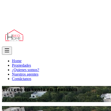
Home
Propiedades
¿Quienes somos?
Nuestros agentes
Contáctanos
Terreno en venta en Temozón
$ 1,100,000 MXN en Venta