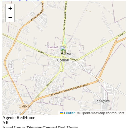
+
−
Leaflet
|
© OpenStreetMap contributors
Agente RedHome
AR
Azael Lopez Director General Red Home