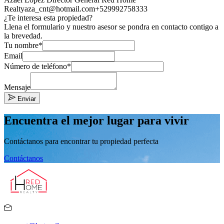
Realty
aza_cnt@hotmail.com
+529992758333
¿Te interesa esta propiedad?
Llena el formulario y nuestro asesor se pondra en contacto contigo a
la brevedad.
Tu nombre*
Email
Número de teléfono*
Mensaje
Enviar
Encuentra el mejor lugar para vivir
Contáctanos para encontrar tu propiedad perfecta
Contáctanos