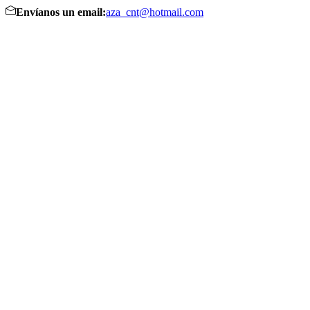
Envíanos un email:
aza_cnt@hotmail.com