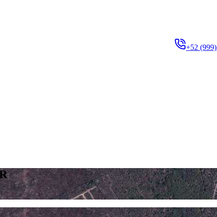
+52 (999)
R