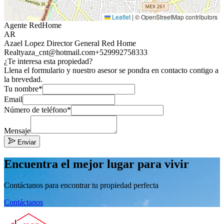
Leaflet
|
© OpenStreetMap contributors
Agente RedHome
AR
Azael Lopez Director General Red Home
Realty
aza_cnt@hotmail.com
+529992758333
¿Te interesa esta propiedad?
Llena el formulario y nuestro asesor se pondra en contacto contigo a
la brevedad.
Tu nombre*
Email
Número de teléfono*
Mensaje
Enviar
Encuentra el mejor lugar para vivir
Contáctanos para encontrar tu propiedad perfecta
Contáctanos