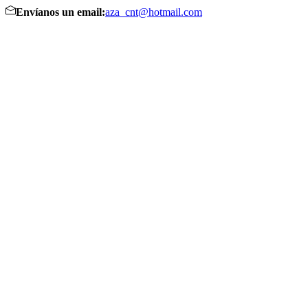
Envíanos un email:
aza_cnt@hotmail.com