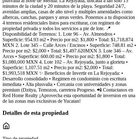
plusvalia al norte de Merida: La Rejoyada, ubicada a tan solo 15
minutos de la ciudad y 20 minutos de la playa. Seguridad 24/7,
avenidas amplias, casas de alto nivel y multiples amenidades como
albercas, canchas, parques y areas verdes. Ponemos a tu disposicion
4 terrenos residenciales listos para escriturar, con regimen de
propiedad privada y todos los servicios a pie de lote. 📍
Disponibilidad de Terrenos: 1. Lote 96 – Av. Almendros •
Superficie: 954.93 m2 • Precio por m2: $1,800 • Total: $1,718,874
MXN 2. Lote 345 – Calle Arces / Encinos • Superficie: 748.81 m2 •
Precio por m2: $2,000 • Total: $1,497.620MXN 3. Lote 346 – Av.
Arces • Superficie: 600.00 m2 • Precio por m2: $1,800 • Total:
$1,080,000 MXN 4. Lote 102 – Av. Rejoyada, junto a glorieta •
Superficie: 1,107.51 m2 • Precio por m2: $2,000 • Total:
$1,993,518 MXN ✨ Beneficios de Invertir en La Rejoyada: •
Desarrollo consolidado • Regimen en condominio con escritura
inmediata • Alta plusvalia • Cercania con universidades y zonas
premium (Dzitya, Temozon, carretera Progreso. 📲 Contactanos en
Red Home Realty ¡Aprovecha esta oportunidad de inversion en una
de las zonas mas exclusivas de Yucatan!
Detalles de esta propiedad
Tipo de propiedad