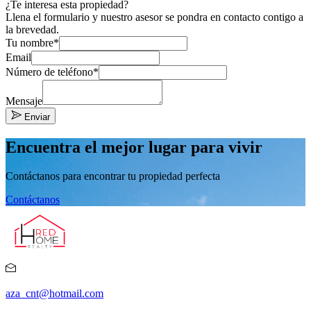
¿Te interesa esta propiedad?
Llena el formulario y nuestro asesor se pondra en contacto contigo a
la brevedad.
Tu nombre*
Email
Número de teléfono*
Mensaje
Enviar
Encuentra el mejor lugar para vivir
Contáctanos para encontrar tu propiedad perfecta
Contáctanos
aza_cnt@hotmail.com