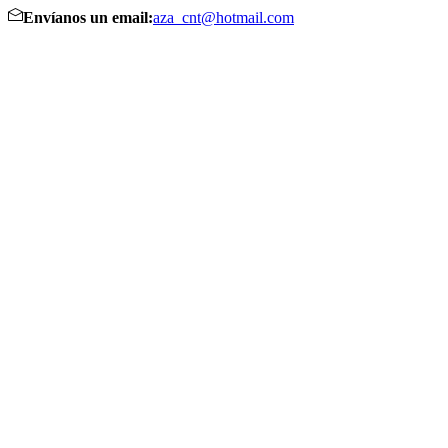
Envíanos un email:
aza_cnt@hotmail.com