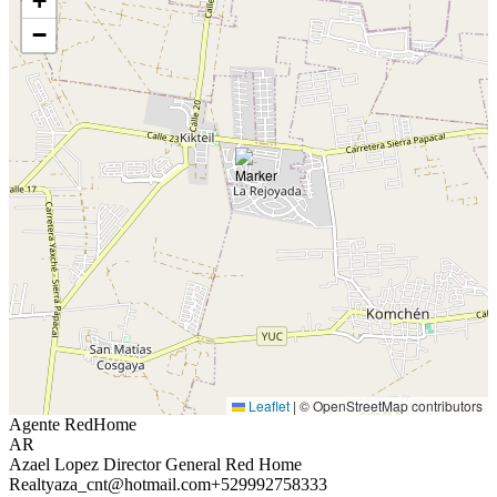
+
−
Leaflet
|
© OpenStreetMap contributors
Agente RedHome
AR
Azael Lopez Director General Red Home
Realty
aza_cnt@hotmail.com
+529992758333