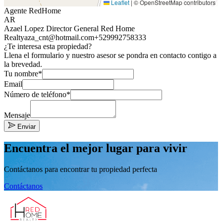
Leaflet
|
© OpenStreetMap contributors
Agente RedHome
AR
Azael Lopez Director General Red Home
Realty
aza_cnt@hotmail.com
+529992758333
¿Te interesa esta propiedad?
Llena el formulario y nuestro asesor se pondra en contacto contigo a
la brevedad.
Tu nombre*
Email
Número de teléfono*
Mensaje
Enviar
Encuentra el mejor lugar para vivir
Contáctanos para encontrar tu propiedad perfecta
Contáctanos