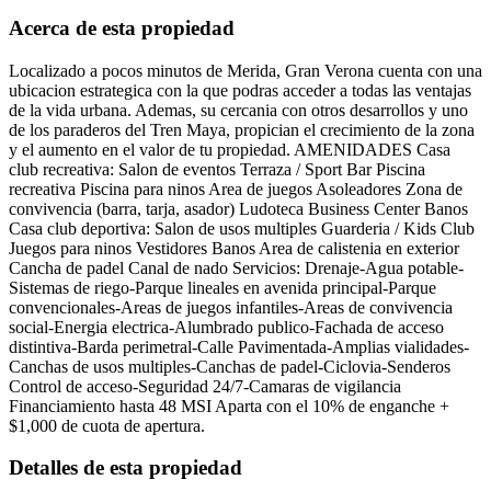
Acerca de esta propiedad
Localizado a pocos minutos de Merida, Gran Verona cuenta con una
ubicacion estrategica con la que podras acceder a todas las ventajas
de la vida urbana. Ademas, su cercania con otros desarrollos y uno
de los paraderos del Tren Maya, propician el crecimiento de la zona
y el aumento en el valor de tu propiedad. AMENIDADES Casa
club recreativa: Salon de eventos Terraza / Sport Bar Piscina
recreativa Piscina para ninos Area de juegos Asoleadores Zona de
convivencia (barra, tarja, asador) Ludoteca Business Center Banos
Casa club deportiva: Salon de usos multiples Guarderia / Kids Club
Juegos para ninos Vestidores Banos Area de calistenia en exterior
Cancha de padel Canal de nado Servicios: Drenaje-Agua potable-
Sistemas de riego-Parque lineales en avenida principal-Parque
convencionales-Areas de juegos infantiles-Areas de convivencia
social-Energia electrica-Alumbrado publico-Fachada de acceso
distintiva-Barda perimetral-Calle Pavimentada-Amplias vialidades-
Canchas de usos multiples-Canchas de padel-Ciclovia-Senderos
Control de acceso-Seguridad 24/7-Camaras de vigilancia
Financiamiento hasta 48 MSI Aparta con el 10% de enganche +
$1,000 de cuota de apertura.
Detalles de esta propiedad