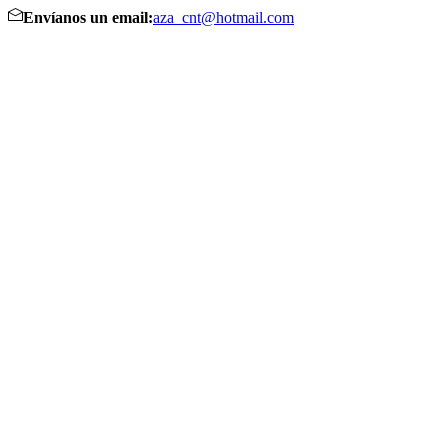
Envíanos un email:
aza_cnt@hotmail.com