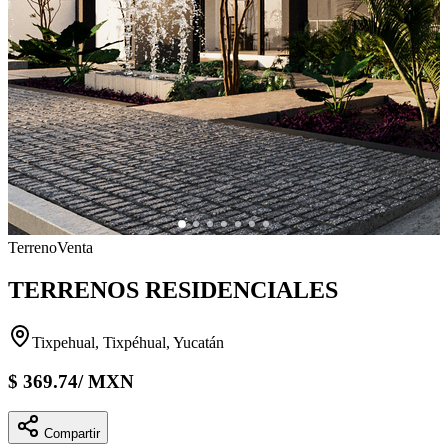
Terreno
Venta
TERRENOS RESIDENCIALES
Tixpehual, Tixpéhual, Yucatán
$
369.74
/
MXN
Compartir