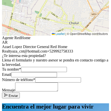
Leaflet
|
© OpenStreetMap contributors
Agente RedHome
AR
Azael Lopez Director General Red Home
Realty
aza_cnt@hotmail.com
+529992758333
¿Te interesa esta propiedad?
Llena el formulario y nuestro asesor se pondra en contacto contigo a
la brevedad.
Tu nombre*
Email
Número de teléfono*
Mensaje
Enviar
Encuentra el mejor lugar para vivir