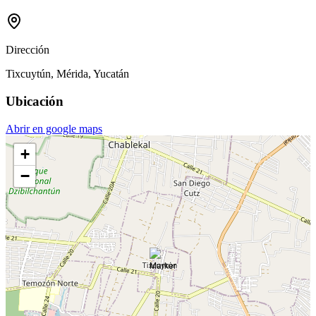
Dirección
Tixcuytún, Mérida, Yucatán
Ubicación
Abrir en google maps
+
−