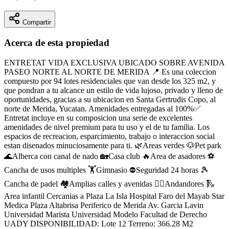
Compartir
Acerca de esta propiedad
ENTRETAT VIDA EXCLUSIVA UBICADO SOBRE AVENIDA
PASEO NORTE AL NORTE DE MERIDA 📍 Es una coleccion
compuesto por 94 lotes residenciales que van desde los 325 m2, y
que pondran a tu alcance un estilo de vida lujoso, privado y lleno de
oportunidades, gracias a su ubicacion en Santa Gertrudis Copo, al
norte de Merida, Yucatan. Amenidades entregadas al 100%✅
Entretat incluye en su composicion una serie de excelentes
amenidades de nivel premium para tu uso y el de tu familia. Los
espacios de recreacion, esparcimiento, trabajo o interaccion social
estan disenados minuciosamente para ti. 🌿Areas verdes 🐶Pet park
🌊Alberca con canal de nado 🏡Casa club 🔥Area de asadores ⚽
Cancha de usos multiples 🏋Gimnasio ⛔Seguridad 24 horas 🎾
Cancha de padel 🏘Amplias calles y avenidas 🏃‍♂Andandores 🛝
Area infantil Cercanias a Plaza La Isla Hospital Faro del Mayab Star
Medica Plaza Altabrisa Periferico de Merida Av. Garcia Lavin
Universidad Marista Universidad Modelo Facultad de Derecho
UADY DISPONIBILIDAD: Lote 12 Terreno: 366.28 M2