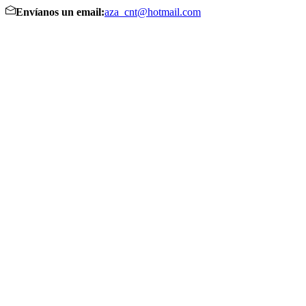
Envíanos un email:
aza_cnt@hotmail.com