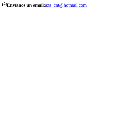
Envíanos un email:
aza_cnt@hotmail.com