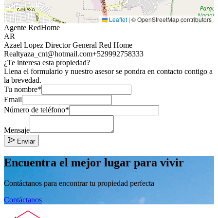
Leaflet
|
© OpenStreetMap contributors
Agente RedHome
AR
Azael Lopez Director General Red Home
Realty
aza_cnt@hotmail.com
+529992758333
¿Te interesa esta propiedad?
Llena el formulario y nuestro asesor se pondra en contacto contigo a
la brevedad.
Tu nombre*
Email
Número de teléfono*
Mensaje
Enviar
Encuentra el mejor lugar para vivir
Contáctanos para encontrar tu propiedad perfecta
Contáctanos