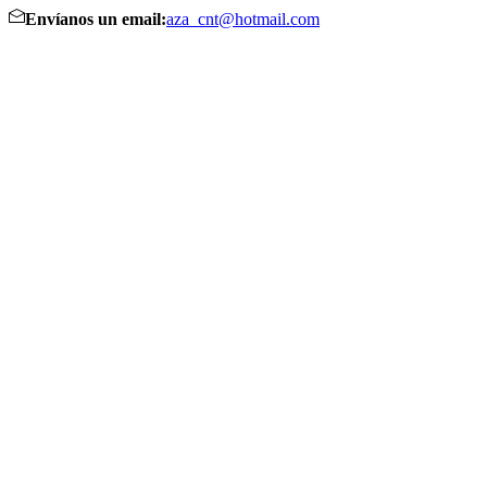
Envíanos un email:
aza_cnt@hotmail.com