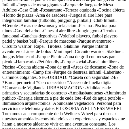
Infantil -Juegos de mesa gigantes -Parque de Juegos de Mesa
Adultos -Casa Club -Restaurante -Terraza equipada -Cocina abierta
-Horno de pizzas -Area de asadores -Juegos al aire libre para
integracion familiar (futbolito, pingpong, pinball) -Club Infantil
+Cenote -Areas de descanso y relajacion -Piscina -Piscina para
ninos -Casa del arbol -Cines al aire libre -Jungle gym -Circuito
funcional -Canchas deportivas (Voleibol playero, futbol playero,
padel y basket ball) -Parque de mascotas -Parque aventurero -
Circuito warrior -Rapel -Tirolesa -Slakline -Parque infantil
aventurero -Linea de bolos -Mini rapel -Circuito warrior -Slakline -
Juegos Montesori -Parque Picnic -Zona de grill con mesas para
picnic -Hamacario -Pet friendly -Parque social -Bar al aire libre -
Piscina -Cocina abierta -Zona de grill -Areas de descanso -Zona de
entretenimiento -Camp fire -Parque de destreza infantil -Laberinto -
Caminos colgantes. SEGURIDAD: *Caseta con seguridad 24/7
*Barda perimetral *Cerco electrico *Acceso de huella digital
*Camaras de Vigilancia URBANIZACION: -Vialidades de
primaries y secundarias de concreto -Ampliasbanquetas -Alumbrado
publico -Energia electrica a pie de cada lote -Red de agua potable -
Iluminacion arquitectonica -Abundante vegetacion -Personal para
servicios de telefonia y datos FILOSOFIA WELLNESS WHEEL
Tomamos cada componente de la Wellness Wheel para disenar
nuestras amenidades convirtiendolas en experiencias y espacios que
haran a nuestros aldeanos vivir en una aventura constante. Los