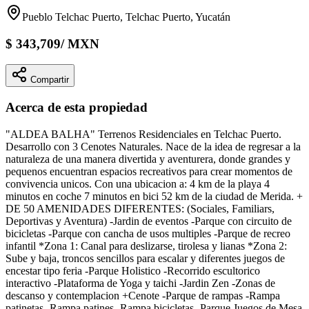
Pueblo Telchac Puerto, Telchac Puerto, Yucatán
$
343,709
/
MXN
Compartir
Acerca de esta propiedad
"ALDEA BALHA" Terrenos Residenciales en Telchac Puerto.
Desarrollo con 3 Cenotes Naturales. Nace de la idea de regresar a la
naturaleza de una manera divertida y aventurera, donde grandes y
pequenos encuentran espacios recreativos para crear momentos de
convivencia unicos. Con una ubicacion a: 4 km de la playa 4
minutos en coche 7 minutos en bici 52 km de la ciudad de Merida. +
DE 50 AMENIDADES DIFERENTES: (Sociales, Familiars,
Deportivas y Aventura) -Jardin de eventos -Parque con circuito de
bicicletas -Parque con cancha de usos multiples -Parque de recreo
infantil *Zona 1: Canal para deslizarse, tirolesa y lianas *Zona 2:
Sube y baja, troncos sencillos para escalar y diferentes juegos de
encestar tipo feria -Parque Holistico -Recorrido escultorico
interactivo -Plataforma de Yoga y taichi -Jardin Zen -Zonas de
descanso y contemplacion +Cenote -Parque de rampas -Rampa
patinetas -Rampa patines -Rampa bicicletas -Parque Juegos de Mesa