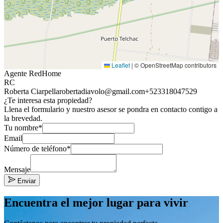
Leaflet
|
© OpenStreetMap contributors
Agente RedHome
RC
Roberta Ciarpella
robertadiavolo@gmail.com
+523318047529
¿Te interesa esta propiedad?
Llena el formulario y nuestro asesor se pondra en contacto contigo a
la brevedad.
Tu nombre*
Email
Número de teléfono*
Mensaje
Enviar
Encuentra el mejor lugar para vivir